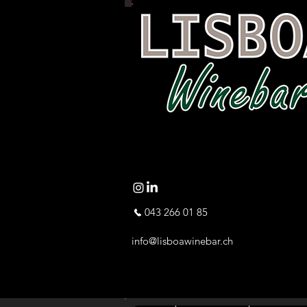
043 266 01 85
info@lisboawinebar.ch