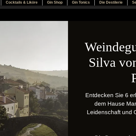
Cocktails & Liköre
Gin Shop
Gin Tonics
Die Destilerie
Se
Weindegu
Silva vo
Entdecken Sie 6 er
dem Hause Manz
Leidenschaft und 