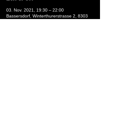
03. Nov. 2021, 19:30 – 22:00
Bassersdorf, Winterthurerstrasse 2, 8303
Bassersdorf, Schweiz
Über die Veranstaltung
Moscatel & Tonic
Steinbutt mit Muschelhirse und
Gemüse
White Port Extra dry
Gebratener "Oxtail" mit Süss-
kartoffeln und Gemüse mit einer
Reduktion von Portwein
Fine Ruby
Bananenkuchen und Schokoladen-
Glacé
Tawny 10 Jahre