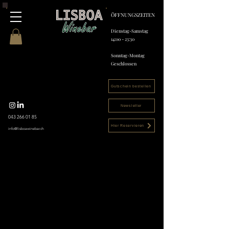
ÖFFNUNGSZEITEN
Dienstag-Samstag
14:00 - 23:30
Sonntag-Montag
Geschlossen
Gutschein bestellen
Newsletter
043 266 01 85
Hier Reservieren
info@lisboawinebar.ch