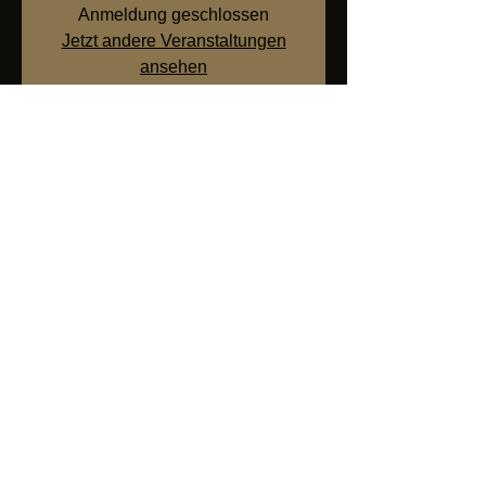
Anmeldung geschlossen
Jetzt andere Veranstaltungen
ansehen
Zeit & Ort
05. Okt. 2024, 19:30 – 22:00
Bassersdorf, Winterthurerstrasse 2, 8303
Bassersdorf, Schweiz
Über die Veranstaltung
Aufgrund der sehr hohen Nachfrage nach 
der Gin-Degustation am 03.10.2024 haben 
wir uns dazu entschieden, am 05.10.2024 
ebenfalls eine Gin-Degustation zu 
veranstalten. 